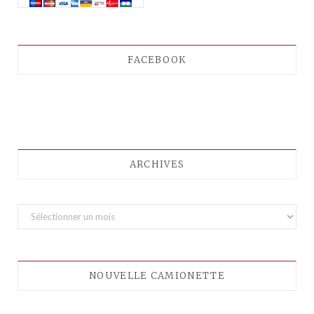
FACEBOOK
ARCHIVES
A
r
c
h
NOUVELLE CAMIONETTE
i
v