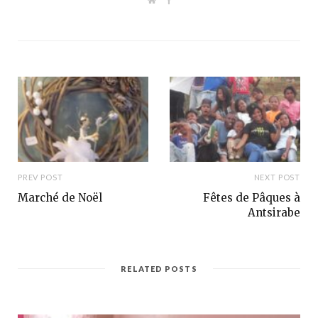
e
a
b
c
s
e
i
b
t
o
e
o
k
PREV POST
NEXT POST
Marché de Noël
Fêtes de Pâques à
Antsirabe
RELATED POSTS