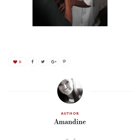
0
AUTHOR
Amandine
W
F