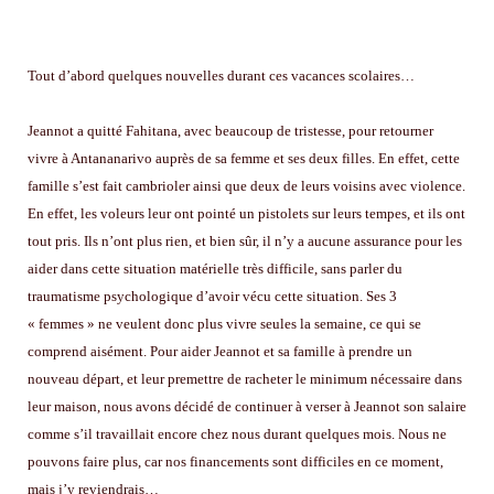
Tout d’abord quelques nouvelles durant ces vacances scolaires…
Jeannot a quitté Fahitana, avec beaucoup de tristesse, pour retourner
vivre à Antananarivo auprès de sa femme et ses deux filles. En effet, cette
famille s’est fait cambrioler ainsi que deux de leurs voisins avec violence.
En effet, les voleurs leur ont pointé un pistolets sur leurs tempes, et ils ont
tout pris. Ils n’ont plus rien, et bien sûr, il n’y a aucune assurance pour les
aider dans cette situation matérielle très difficile, sans parler du
traumatisme psychologique d’avoir vécu cette situation. Ses 3
« femmes » ne veulent donc plus vivre seules la semaine, ce qui se
comprend aisément. Pour aider Jeannot et sa famille à prendre un
nouveau départ, et leur premettre de racheter le minimum nécessaire dans
leur maison, nous avons décidé de continuer à verser à Jeannot son salaire
comme s’il travaillait encore chez nous durant quelques mois. Nous ne
pouvons faire plus, car nos financements sont difficiles en ce moment,
mais j’y reviendrais…