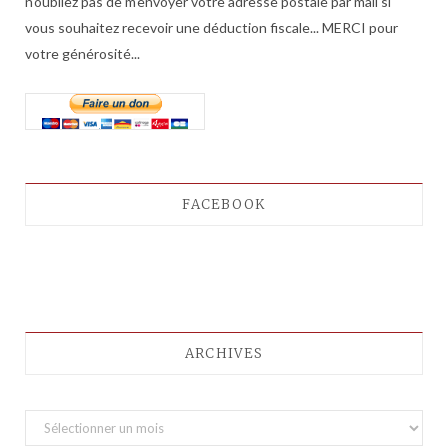
n'oubliez pas de m'envoyer votre adresse postale par mail si
vous souhaitez recevoir une déduction fiscale... MERCI pour
votre générosité...
FACEBOOK
ARCHIVES
A
r