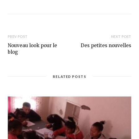
e
a
b
c
s
e
i
b
t
o
e
o
k
PREV POST
NEXT POST
Nouveau look pour le
Des petites nouvelles
blog
RELATED POSTS