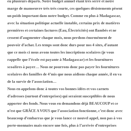
eu plusieurs départs. Notre budget annuel étant très serré et notre
marge de manoeuvre très très courte, ces quelques désistements pèsent
un poids important dans notre budget. Comme en plus à Madagascar,
avec la situation politique actuelle instable, certains prix de matières
premières et certaines factures (Eau, Électricités) ont flambés et ne
cessent d’augmenter chaque mois, nous perdons énormément de
pouvoir d’achat. Les temps sont donc durs pour nos 4 sites, d’autant
que ce mois ci nous avons toutes les inscriptions scolaires (je vous
rappelle que l’école est payante à Madagascar) et les fournitures
scoalires à payer… Nous ne pourrons donc pas payer les fournitures
scolaires des familles de 4’mis que nous aidions chaque année, il en va
de la survie de l’association…
Nous en appelons donc à toutes vos bonnes idées et vos carnets
d’adresses (surtout d’entreprises) qui seraient susceptibles de nous
apporter des fonds. Nous vous en demandons déjà BEAUCOUP et ce
n’est que GRÂCE A VOUS que l’association fonctionne, c’est donc avec
beaucoup d’embarras que je vous lance ce nouvel appel, non pas à vos
porte-monnaies mais encore une fois, plus à l’arrivée d’entreprises