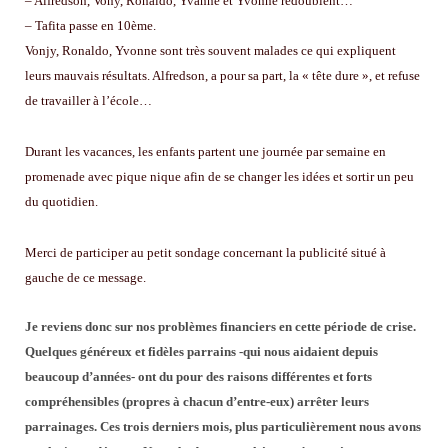
– Alfredson, Vony, Ronaldo, Yvanne et Yvonne redoublent…
– Tafita passe en 10ème.
Vonjy, Ronaldo, Yvonne sont très souvent malades ce qui expliquent
leurs mauvais résultats. Alfredson, a pour sa part, la « tête dure », et refuse
de travailler à l’école…
Durant les vacances, les enfants partent une journée par semaine en
promenade avec pique nique afin de se changer les idées et sortir un peu
du quotidien.
Merci de participer au petit sondage concernant la publicité situé à
gauche de ce message.
Je reviens donc sur nos problèmes financiers en cette période de crise.
Quelques généreux et fidèles parrains -qui nous aidaient depuis
beaucoup d’années- ont du pour des raisons différentes et forts
compréhensibles (propres à chacun d’entre-eux) arrêter leurs
parrainages. Ces trois derniers mois, plus particulièrement nous avons