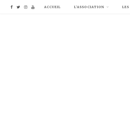
F
T
I
Y
ACCUEIL
L’ASSOCIATION
LES
a
w
n
o
c
i
s
u
e
t
t
T
b
t
a
u
o
e
g
b
o
r
r
e
k
a
m