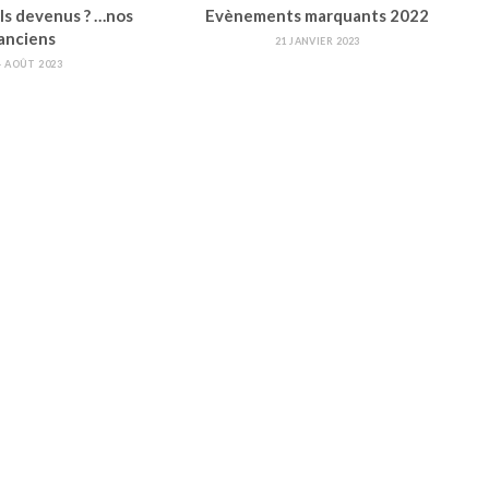
ls devenus ? …nos
Evènements marquants 2022
anciens
21 JANVIER 2023
4 AOÛT 2023