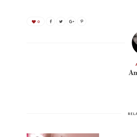
0
Am
REL