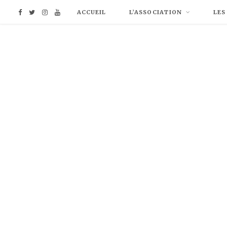
F
T
I
Y
ACCUEIL
L’ASSOCIATION
LES
a
w
n
o
c
i
s
u
e
t
t
T
b
t
a
u
o
e
g
b
o
r
r
e
k
a
m