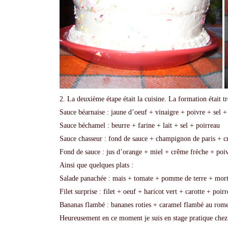
2. La deuxième étape était la cuisine. La formation était tr
Sauce béarnaise : jaune d’oeuf + vinaigre + poivre + sel +
Sauce béchamel : beurre + farine + lait + sel + poirreau
Sauce chasseur : fond de sauce + champignon de paris + c
Fond de sauce : jus d’orange + miel + crême frèche + poiv
Ainsi que quelques plats :
Salade panachée : mais + tomate + pomme de terre + mor
Filet surprise : filet + oeuf + haricot vert + carotte + poir
Bananas flambé : bananes roties + caramel flambé au rom
Heureusement en ce moment je suis en stage pratique chez 