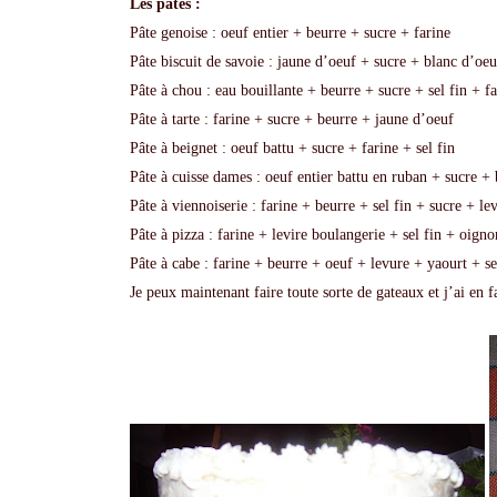
Les pâtes :
Pâte genoise : oeuf entier + beurre + sucre + farine
Pâte biscuit de savoie : jaune d’oeuf + sucre + blanc d’oeu
Pâte à chou : eau bouillante + beurre + sucre + sel fin + fa
Pâte à tarte : farine + sucre + beurre + jaune d’oeuf
Pâte à beignet : oeuf battu + sucre + farine + sel fin
Pâte à cuisse dames : oeuf entier battu en ruban + sucre + 
Pâte à viennoiserie : farine + beurre + sel fin + sucre + le
Pâte à pizza : farine + levire boulangerie + sel fin + oig
Pâte à cabe : farine + beurre + oeuf + levure + yaourt + se
Je peux maintenant faire toute sorte de gateaux et j’ai en f