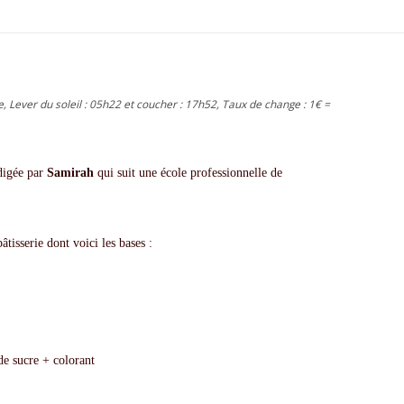
e, Lever du soleil : 05h22 et coucher : 17h52, Taux de change : 1€ =
édigée par
Samirah
qui suit une école professionnelle de
tisserie dont voici les bases :
de sucre + colorant