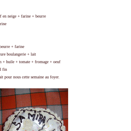
f en neige + farine + beurre
rine
beurre + farine
vure boulangerie + lait
non + huile + tomate + fromage + oeuf
l fin
ait pour nous cette semaine au foyer.