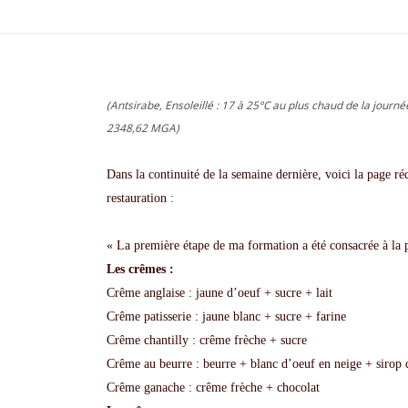
(Antsirabe, Ensoleillé : 17 à 25°C au plus chaud de la journé
2348,62 MGA)
Dans la continuité de la semaine dernière, voici la page r
restauration :
« La première étape de ma formation a été consacrée à la pâ
Les crêmes :
Crême anglaise : jaune d’oeuf + sucre + lait
Crême patisserie : jaune blanc + sucre + farine
Crême chantilly : crême frèche + sucre
Crême au beurre : beurre + blanc d’oeuf en neige + sirop 
Crême ganache : crême frèche + chocolat