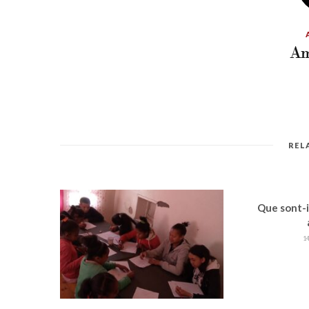
Am
REL
Que sont-i
1