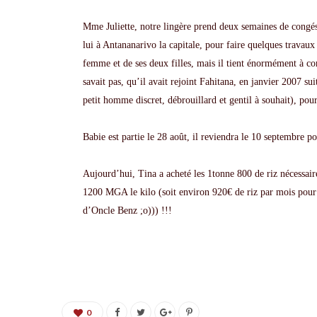
Mme
Juliette
, notre lingère prend deux semaines de congé
lui à
Antananarivo
la capitale, pour faire quelques travau
femme et de ses deux filles, mais il tient énormément à con
savait pas, qu’il avait rejoint
Fahitana
, en janvier 2007 su
petit homme discret, débrouillard et gentil à souhait), pou
Babie
est partie le 28 août, il reviendra le 10 septembre p
Aujourd’hui,
Tina
a acheté les 1tonne 800 de riz nécessai
1200
MGA
le kilo (soit environ 920€ de riz par mois pour 
d’Oncle
Benz
;o))) !!!
0