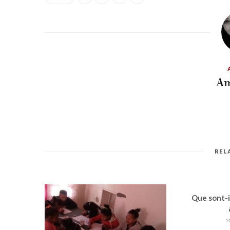
Am
REL
Que sont-i
1