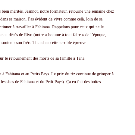
s bien mérités.
Jeannot
, notre formateur, retourne une semaine chez
x dans sa maison. Pas évident de vivre comme
celà
, loin de sa
tinuer à travailler à
Fahitana
. Rappelons pour ceux qui ne le
ite au décès de
Rivo
(notre « homme à tout faire » de l’époque,
r soutenir son frère
Tina
dans cette terrible épreuve.
our le retournement des morts de sa famille à
Tanà
.
re à
Fahitana
et au Petits Pays. Le prix du riz continue de grimper à
les sites de
Fahitana
et du Petit Pays).
Ça
en fait des boîtes