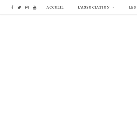
F
T
I
Y
ACCUEIL
L’ASSOCIATION
LES
a
w
n
o
c
i
s
u
e
t
t
T
b
t
a
u
o
e
g
b
o
r
r
e
k
a
m