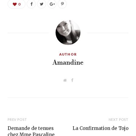
0
AUTHOR
Amandine
W
F
e
a
b
c
s
e
i
b
t
o
e
o
k
PREV POST
NEXT POST
Demande de tenues
La Confirmation de Tojo
chez Mme Pascaline