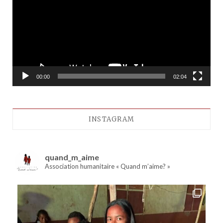
00:00
02:04
INSTAGRAM
quand_m_aime
Association humanitaire « Quand m’aime? »